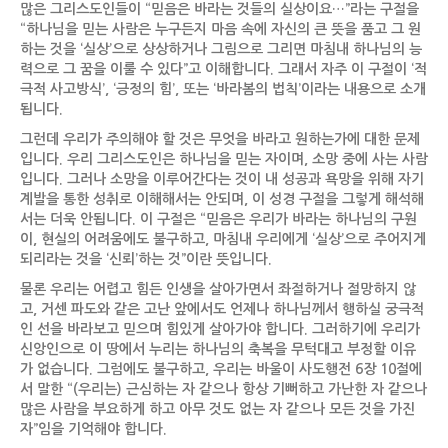
많은 그리스도인들이
“믿음은 바라는 것들의 실상이요…”라는 구절을
“하나님을 믿는 사람은 누구든지 마음 속에 자신의 큰 뜻을 품고 그 원
하는 것을 ‘실상’으로 상상하거나 그림으로 그리면 마침내 하나님의 능
력으로 그 꿈을 이룰 수 있다”고 이해합니다. 그래서 자주 이 구절이 ‘적
극적 사고방식’, ‘긍정의 힘’, 또는 ‘바라봄의 법칙’이라는 내용으로 소개
됩니다.
그런데 우리가 주의해야 할 것은 무엇을 바라고 원하는가에 대한 문제
입니다
. 우리 그리스도인은 하나님을 믿는 자이며, 소망 중에 사는 사람
입니다. 그러나 소망을 이루어간다는 것이 내 성공과 욕망을 위해 자기
계발을 통한 성취로 이해해서는 안되며, 이 성경 구절을 그렇게 해석해
서는 더욱 안됩니다. 이 구절은 “믿음은 우리가 바라는 하나님의 구원
이, 현실의 어려움에도 불구하고, 마침내 우리에게 ‘실상’으로 주어지게
되리라는 것을 ‘신뢰’하는 것”이란 뜻입니다.
물론 우리는 어렵고 힘든 인생을 살아가면서 좌절하거나 절망하지 않
고
, 거센 파도와 같은 고난 앞에서도 언제나 하나님께서 행하실 궁극적
인 선을 바라보고 믿으며 힘있게 살아가야 합니다. 그러하기에 우리가
신앙인으로 이 땅에서 누리는 하나님의 축복을 무턱대고 부정할 이유
가 없습니다. 그럼에도 불구하고, 우리는 바울이 사도행전 6장 10절에
서 말한 “(우리는) 근심하는 자 같으나 항상 기뻐하고 가난한 자 같으나
많은 사람을 부요하게 하고 아무 것도 없는 자 같으나 모든 것을 가진
자”임을 기억해야 합니다.