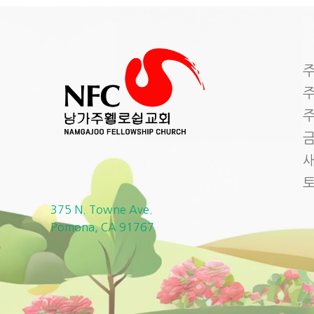
주
주
주
금
새
375 N. Towne Ave.
Pomona, CA 91767