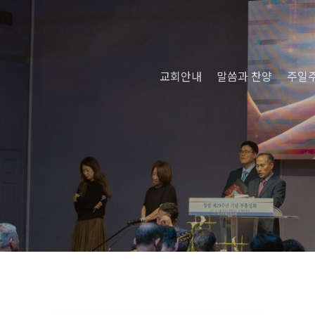
교회안내
말씀과 찬양
주일