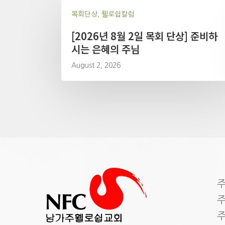
목회단상, 휄로쉽칼럼
[2026년 8월 2일 목회 단상] 준비하
시는 은혜의 주님
August 2, 2026
주
주
주