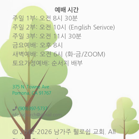
예배 시간
주일 1부: 오전 8시 30분
주일 2부: 오전 10시 (English Serivce)
주일 3부: 오전 11시 30분
금요예배: 오후 8시
새벽예배: 오전 6시 (화-금/ZOOM)
토요가정예배: 순서지 배부
375 N. Towne Ave.
Pomona, CA 91767
(909)397-5737
nfcuschurch@gmail.com
© 2012-2026 남가주 휄로쉽 교회. All