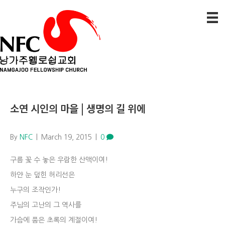
소연 시인의 마을 | 생명의 길 위에
By
NFC
|
March 19, 2015
|
0
구름 꽃 수 놓은 우람한 산맥이여!
하얀 눈 덮힌 허리선은
누구의 조작인가!
주님의 고난의 그 역사를
가슴에 품은 초록의 계절이여!