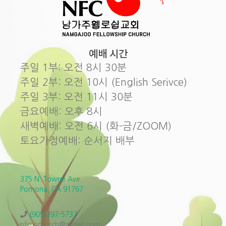
예배 시간
주일 1부: 오전 8시 30분
주일 2부: 오전 10시 (English Serivce)
주일 3부: 오전 11시 30분
금요예배: 오후 8시
새벽예배: 오전 6시 (화-금/ZOOM)
토요가정예배: 순서지 배부
375 N. Towne Ave.
Pomona, CA 91767
(909)397-5737
nfcuschurch@gmail.com