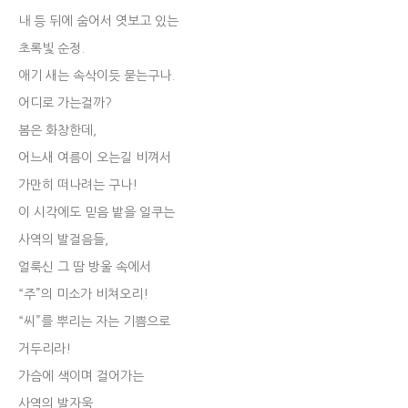
내 등 뒤에 숨어서 엿보고 있는
초록빛 순정.
애기 새는 속삭이듯 묻는구나.
어디로 가는걸까?
봄은 화창한데,
어느새 여름이 오는길 비껴서
가만히 떠나려는 구나!
이 시각에도 믿음 밭을 일쿠는
사역의 발걸음들,
얼룩신 그 땀 방울 속에서
“주”의 미소가 비쳐오리!
“씨”를 뿌리는 자는 기쁨으로
거두리라!
가슴에 색이며 걸어가는
사역의 발자욱