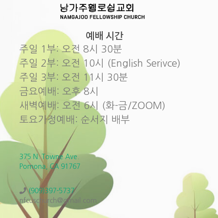
예배 시간
주일 1부: 오전 8시 30분
주일 2부: 오전 10시 (English Serivce)
주일 3부: 오전 11시 30분
금요예배: 오후 8시
새벽예배: 오전 6시 (화-금/ZOOM)
토요가정예배: 순서지 배부
375 N. Towne Ave.
Pomona, CA 91767
(909)397-5737
nfcuschurch@gmail.com