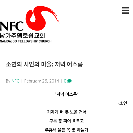
소연의 시인의 마을: 저녁 어스름
By
NFC
|
February 26, 2014
|
0
“저녁 어스름”
-소연
기지개 펴 듯 노을 건너
구름 꽃 피어 흐르고
주홍색 물든 쪽 빛 하늘가