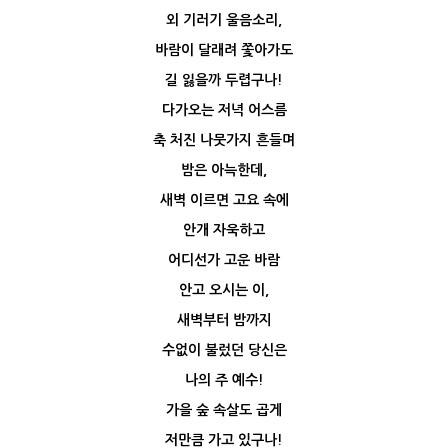
외 기러기 울음소리,
바람이 달래려 쫓아가도
길 잃을까 두렵구나!
다가오는 저녁 어스름
축 처진 나뭇가지 흔들며
밤은 아늑한데,
새벽 이르면 고요 속에
안개 자욱하고
어디선가 고운 바람
안고 오시는 이,
새벽부터 밤까지
수없이 불렀던 당신은
나의 주 예수!
가을 숲 속살도 곱게
저만큼 가고 있구나!