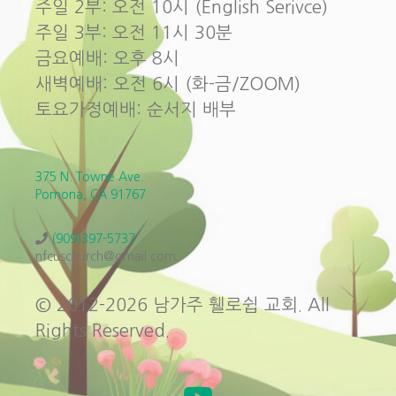
주일 2부: 오전 10시 (English Serivce)
주일 3부: 오전 11시 30분
금요예배: 오후 8시
새벽예배: 오전 6시 (화-금/ZOOM)
토요가정예배: 순서지 배부
375 N. Towne Ave.
Pomona, CA 91767
(909)397-5737
nfcuschurch@gmail.com
© 2012-2026 남가주 휄로쉽 교회. All
Rights Reserved.