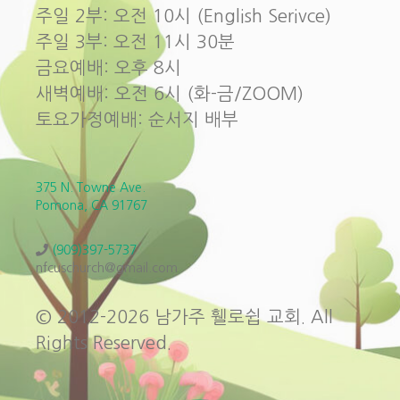
주일 2부: 오전 10시 (English Serivce)
주일 3부: 오전 11시 30분
금요예배: 오후 8시
새벽예배: 오전 6시 (화-금/ZOOM)
토요가정예배: 순서지 배부
375 N. Towne Ave.
Pomona, CA 91767
(909)397-5737
nfcuschurch@gmail.com
© 2012-2026 남가주 휄로쉽 교회. All
Rights Reserved.