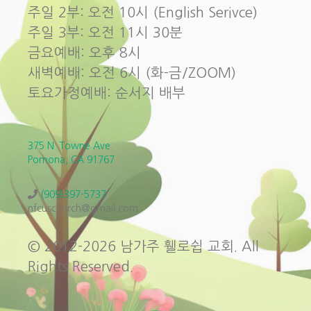
주일 2부: 오전 10시 (English Serivce)
주일 3부: 오전 11시 30분
금요예배: 오후 8시
새벽예배: 오전 6시 (화-금/ZOOM)
토요가정예배: 순서지 배부
375 N. Towne Ave.
Pomona, CA 91767
(909)397-5737
nfcuschurch@gmail.com
© 2012-2026 남가주 휄로쉽 교회. All
Rights Reserved.