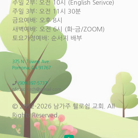
주일 2부: 오전 10시 (English Serivce)
주일 3부: 오전 11시 30분
금요예배: 오후 8시
새벽예배: 오전 6시 (화-금/ZOOM)
토요가정예배: 순서지 배부
375 N. Towne Ave.
Pomona, CA 91767
(909)397-5737
nfcuschurch@gmail.com
© 2012-2026 남가주 휄로쉽 교회. All
Rights Reserved.