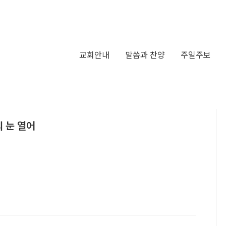
교회안내
말씀과 찬양
주일주보
의 눈 열어