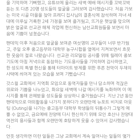
을 기억하며 기뻐했고, 유튜브에 올리는 새벽 예배 메시지를 꼬박꼬박
듣는 또 다른 20명 성도들의 얼굴을 그려보며 감사했습니다. 처음 가보
는 미국 시골 마을을 찾아 프레디 집사님의 결혼식에 참석하며 자녀 세
대에 이루실 거룩한 2세 가정을 보며 즐거웠고, 뜨거운 햇살을 맞으며
밝은 얼굴로 선교관 해체 작업에 헌신하는 남선교회원들을 보면서 마
음에 기쁨이 넘쳤습니다.
팬데믹 이후 처음으로 얼굴을 보여준 여섯명의 교우들이 너무 반가웠
고, 주일 오후 중고등부와 대학부 농구시합을 옆에서 지켜보면서 흐뭇
한 웃음이 절로 나왔습니다. 선교관 리모델링 공사를 위해 릴레이 중보
기도에 아침 저녁으로 동참하는 기도용사들을 기억하며 감사하였고,
한 성도의 특별 헌신을 통해 터마이트 방제를 위한 푸른 천막이 두채의
사택에 씌어져 있는 모습을 보며 기뻤습니다.
갓스윌 교회에서 지역회 모임으로 동역자들을 만나 담소하며 적잖은
위로와 기쁨을 나누었고, 화요일 새벽에 나갈 메시지를 녹화하며 이 메
시지를 통해 은혜받을 성도들을 상상하니 즐거웠습니다. 지난 2년 동안
팬데믹으로 야외활동을 나가지 못하다가 오랜만에 뉴포트 비치로 아웃
팅 (Outing)을 나가는 중고등부 대학부 학생들의 뒤통수가 그렇게 예
쁠 수 없었고, 금요예배 찬양에 다시 헌신하기 위해 모인 호산나 찬양대
역전의 용사들과 함께 오랜만에 호탕하게 웃을 수 있어서 감사했습니
다.
언뜻 생각하면 이런 일들은 그냥 교회에서 계속 일어나는 일들의 몇가