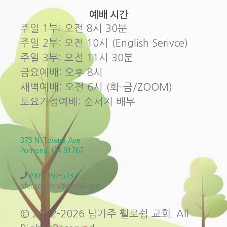
예배 시간
주일 1부: 오전 8시 30분
주일 2부: 오전 10시 (English Serivce)
주일 3부: 오전 11시 30분
금요예배: 오후 8시
새벽예배: 오전 6시 (화-금/ZOOM)
토요가정예배: 순서지 배부
375 N. Towne Ave.
Pomona, CA 91767
(909)397-5737
nfcuschurch@gmail.com
© 2012-2026 남가주 휄로쉽 교회. All