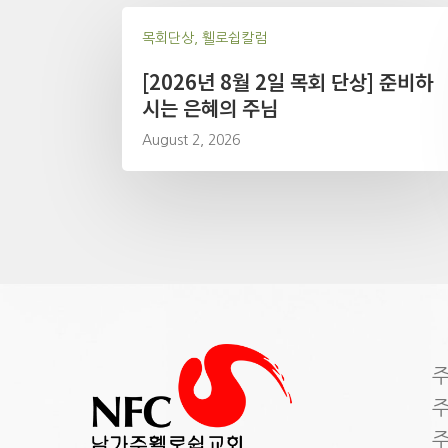
목회단상, 휄로쉽칼럼
[2026년 8월 2일 목회 단상] 준비하
시는 은혜의 주님
August 2, 2026
주
주
주