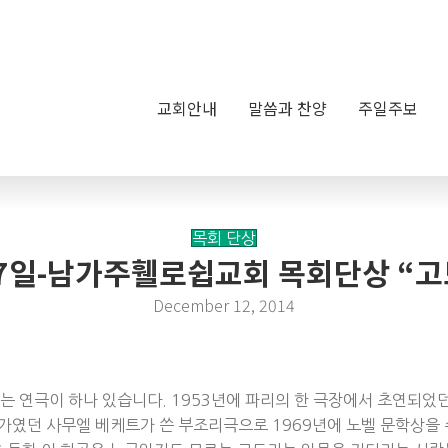
교회안내
말씀과 찬양
주일주보
목회 단상
월 7일-남가주휄로쉽교회 목회단상 “
December 12, 2014
극이 하나 있습니다. 1953년에 파리의 한 극장에서 초연되었던 ‘고도
작가였던 사무엘 베케트가 쓴 부조리극으로 1969년에 노벨 문학상을