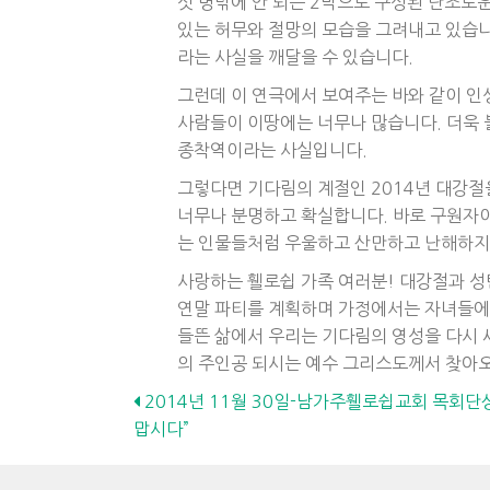
섯 명밖에 안 되는 2막으로 구성된 단조로
있는 허무와 절망의 모습을 그려내고 있습니
라는 사실을 깨달을 수 있습니다.
그런데 이 연극에서 보여주는 바와 같이 인
사람들이 이땅에는 너무나 많습니다. 더욱 
종착역이라는 사실입니다.
그렇다면 기다림의 계절인 2014년 대강절
너무나 분명하고 확실합니다. 바로 구원자이
는 인물들처럼 우울하고 산만하고 난해하지 
사랑하는 휄로쉽 가족 여러분! 대강절과 
연말 파티를 계획하며 가정에서는 자녀들에게
들뜬 삶에서 우리는 기다림의 영성을 다시 
의 주인공 되시는 예수 그리스도께서 찾아오
Posts
2014년 11월 30일-남가주휄로쉽교회 목회단
맙시다”
navigation