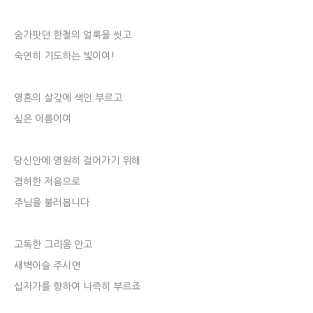
숨가팟던 한철의 얼룩을 씻고
숙연히 기도하는 빛이여!
영혼의 살갖에 색인 부르고
싶은 이름이여
당신안에 영원히 걸어가기 위해
겸허한 저음으로
주님을 불러봅니다
고독한 그리움 안고
새벽이슬 주시면
십자가를 향하여 나즉히 부르죠