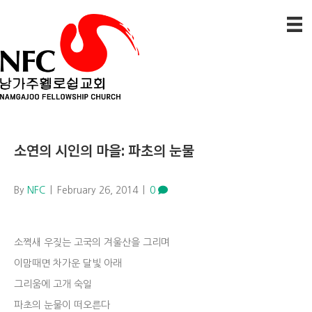
소연의 시인의 마을: 파초의 눈물
By
NFC
|
February 26, 2014
|
0
소쩍새 우짖는 고국의 겨울산을 그리며
이맘때면 차가운 달빛 아래
그리움에 고개 숙일
파초의 눈물이 떠오른다