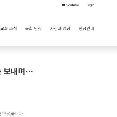
Youtube
Login
교회 소식
목회 단상
사진과 영상
헌금안내
주를 보내며…
참 밝으셨습니다.