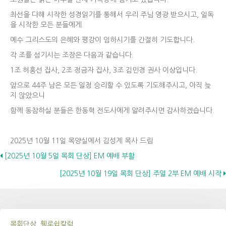
최선을 다해 시작한 성경읽기를 통해서 우리 주님 영광 받으시고, 일독
을 시작한 모든 분들에게
예수 그리스도의 은혜와 평강이 임하시기를 간절히 기도합니다.
각 조를 섬기시는 조장은 다음과 같습니다.
1조 허홍선 집사, 2조 정금자 집사, 3조 김민경 권사 이상입니다.
앞으로 44주 남은 모든 일정 승리할 수 있도록 기도해주시고, 아직 늦
지 않았으니
함께 동참하실 분들은 한동혁 전도사에게 알려주시면 감사하겠습니다.
2025년 10월 11일 목양실에서 김성계 목사 드림
Posts
[2025년 10월 5일 목회 단상] EM 예배 부활
[2025년 10월 19일 목회 단상] 주일 2부 EM 예배 시작
navigation
목회단상, 휄로쉽칼럼