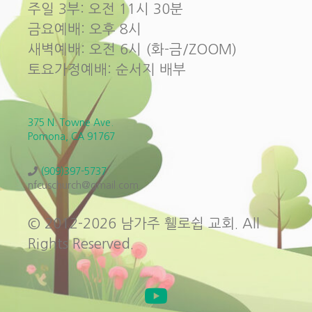
주일 3부: 오전 11시 30분
금요예배: 오후 8시
새벽예배: 오전 6시 (화-금/ZOOM)
토요가정예배: 순서지 배부
375 N. Towne Ave.
Pomona, CA 91767
(909)397-5737
nfcuschurch@gmail.com
© 2012-2026 남가주 휄로쉽 교회. All
Rights Reserved.