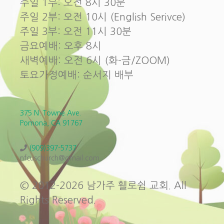
주일 1부: 오전 8시 30분
주일 2부: 오전 10시 (English Serivce)
주일 3부: 오전 11시 30분
금요예배: 오후 8시
새벽예배: 오전 6시 (화-금/ZOOM)
토요가정예배: 순서지 배부
375 N. Towne Ave.
Pomona, CA 91767
(909)397-5737
nfcuschurch@gmail.com
© 2012-2026 남가주 휄로쉽 교회. All
Rights Reserved.