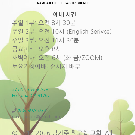
예배 시간
주일 1부: 오전 8시 30분
주일 2부: 오전 10시 (English Serivce)
주일 3부: 오전 11시 30분
금요예배: 오후 8시
새벽예배: 오전 6시 (화-금/ZOOM)
토요가정예배: 순서지 배부
375 N. Towne Ave.
Pomona, CA 91767
(909)397-5737
nfcuschurch@gmail.com
© 2012-2026 남가주 휄로쉽 교회. All