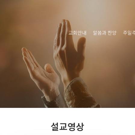
교회안내
말씀과 찬양
주일
설교영상