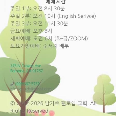
예배 시간
주일 1부: 오전 8시 30분
주일 2부: 오전 10시 (English Serivce)
주일 3부: 오전 11시 30분
금요예배: 오후 8시
새벽예배: 오전 6시 (화-금/ZOOM)
토요가정예배: 순서지 배부
375 N. Towne Ave.
Pomona, CA 91767
(909)397-5737
nfcuschurch@gmail.com
© 2012-2026 남가주 휄로쉽 교회. All
Rights Reserved.