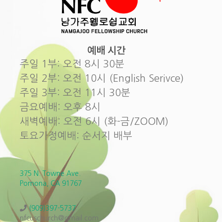
예배 시간
주일 1부: 오전 8시 30분
주일 2부: 오전 10시 (English Serivce)
주일 3부: 오전 11시 30분
금요예배: 오후 8시
새벽예배: 오전 6시 (화-금/ZOOM)
토요가정예배: 순서지 배부
375 N. Towne Ave.
Pomona, CA 91767
(909)397-5737
nfcuschurch@gmail.com