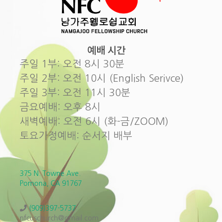
예배 시간
주일 1부: 오전 8시 30분
주일 2부: 오전 10시 (English Serivce)
주일 3부: 오전 11시 30분
금요예배: 오후 8시
새벽예배: 오전 6시 (화-금/ZOOM)
토요가정예배: 순서지 배부
375 N. Towne Ave.
Pomona, CA 91767
(909)397-5737
nfcuschurch@gmail.com