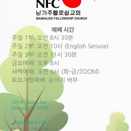
예배 시간
주일 1부: 오전 8시 30분
주일 2부: 오전 10시 (English Serivce)
주일 3부: 오전 11시 30분
금요예배: 오후 8시
새벽예배: 오전 6시 (화-금/ZOOM)
토요가정예배: 순서지 배부
375 N. Towne Ave.
Pomona, CA 91767
(909)397-5737
nfcuschurch@gmail.com