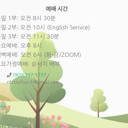
예배 시간
일 1부: 오전 8시 30분
일 2부: 오전 10시 (English Serivce)
일 3부: 오전 11시 30분
요예배: 오후 8시
벽예배: 오전 6시 (화-금/ZOOM)
토요가정예배: 순서지 배부
(909)397-5737
nfcuschurch@gmail.com
s Reserved.