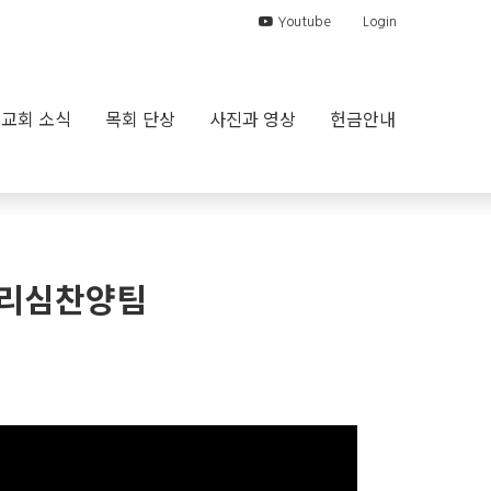
Youtube
Login
교회 소식
목회 단상
사진과 영상
헌금안내
 그리심찬양팀