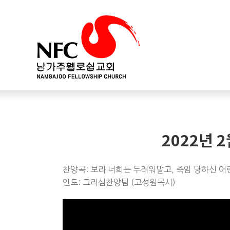
2022년 
찬양곡: 보라 너희는 두려워말고, 죽임 당하신 어린양
인도: 그리심찬양팀 (고성원목사)