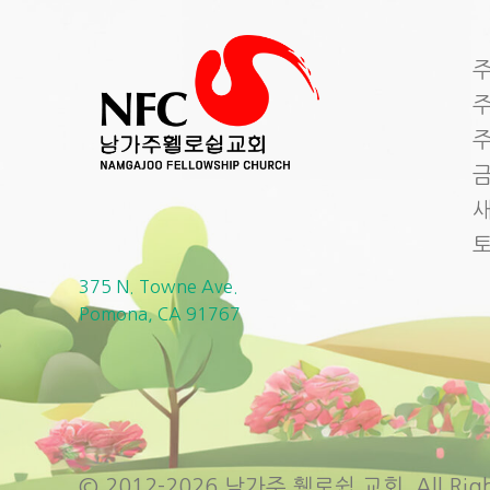
주
주
주
금
새
375 N. Towne Ave.
Pomona, CA 91767
© 2012-2026 남가주 휄로쉽 교회. All Right