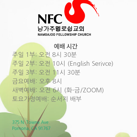
예배 시간
주일 1부: 오전 8시 30분
주일 2부: 오전 10시 (English Serivce)
주일 3부: 오전 11시 30분
금요예배: 오후 8시
새벽예배: 오전 6시 (화-금/ZOOM)
토요가정예배: 순서지 배부
375 N. Towne Ave.
Pomona, CA 91767