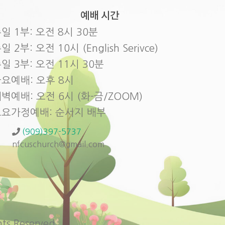
예배 시간
일 1부: 오전 8시 30분
일 2부: 오전 10시 (English Serivce)
일 3부: 오전 11시 30분
요예배: 오후 8시
벽예배: 오전 6시 (화-금/ZOOM)
토요가정예배: 순서지 배부
(909)397-5737
nfcuschurch@gmail.com
s Reserved.