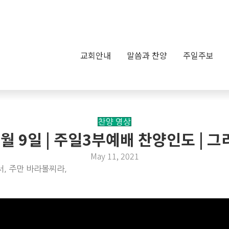
교회안내
말씀과 찬양
주일주보
찬양 영상
5월 9일 | 주일3부예배 찬양인도 |
May 11, 2021
서, 주만 바라볼찌라,