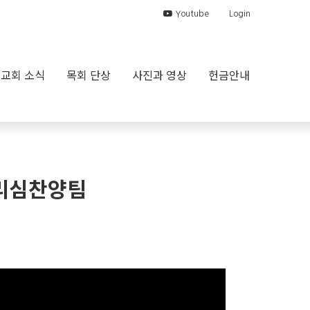
Youtube
Login
교회 소식
목회 단상
사진과 영상
헌금안내
 그리심찬양팀