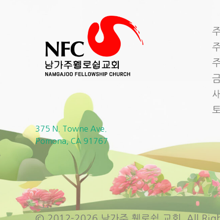
주
주
주
금
새
375 N. Towne Ave.
Pomona, CA 91767
© 2012-2026 남가주 휄로쉽 교회. All Right