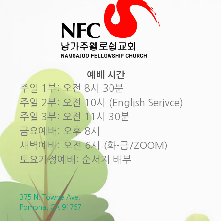
예배 시간
주일 1부: 오전 8시 30분
주일 2부: 오전 10시 (English Serivce)
주일 3부: 오전 11시 30분
금요예배: 오후 8시
새벽예배: 오전 6시 (화-금/ZOOM)
토요가정예배: 순서지 배부
375 N. Towne Ave.
Pomona, CA 91767