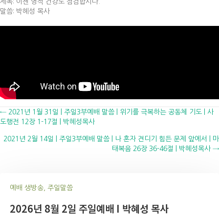
제목: 이젠 영적 건강도 점검합시다.
말씀: 박혜성 목사
Posts
← 2021년 1월 31일 | 주일3부예배 말씀 | 위기를 극복하는 공동체 기도 | 사
도행전 12장 1-17절 | 박혜성목사
navigation
2021년 2월 14일 | 주일3부예배 말씀 | 나 혼자 견디기 힘든 문제 앞에서 | 마
태복음 26장 36-46절 | 박혜성목사 →
예배 생방송, 주일말씀
2026년 8월 2일 주일예배 I 박혜성 목사