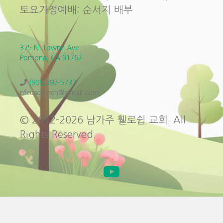
토요가정예배: 순서지 배부
375 N. Towne Ave.
Pomona, CA 91767
(909)397-5737
nfcuschurch@gmail.com
© 2012-2026 남가주 휄로쉽 교회. All
Rights Reserved.