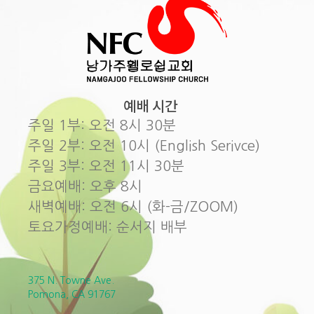
예배 시간
주일 1부: 오전 8시 30분
주일 2부: 오전 10시 (English Serivce)
주일 3부: 오전 11시 30분
금요예배: 오후 8시
새벽예배: 오전 6시 (화-금/ZOOM)
토요가정예배: 순서지 배부
375 N. Towne Ave.
Pomona, CA 91767