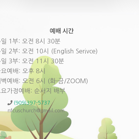
예배 시간
일 1부: 오전 8시 30분
일 2부: 오전 10시 (English Serivce)
일 3부: 오전 11시 30분
요예배: 오후 8시
벽예배: 오전 6시 (화-금/ZOOM)
토요가정예배: 순서지 배부
(909)397-5737
nfcuschurch@gmail.com