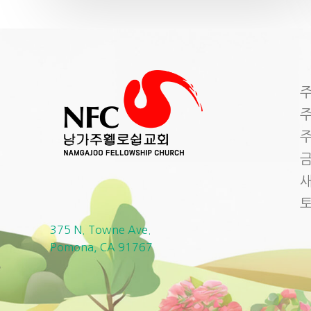
주
주
주
금
새
375 N. Towne Ave.
Pomona, CA 91767