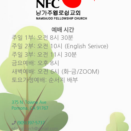
예배 시간
주일 1부: 오전 8시 30분
주일 2부: 오전 10시 (English Serivce)
주일 3부: 오전 11시 30분
금요예배: 오후 8시
새벽예배: 오전 6시 (화-금/ZOOM)
토요가정예배: 순서지 배부
375 N. Towne Ave.
Pomona, CA 91767
(909)397-5737
nfcuschurch@gmail.com