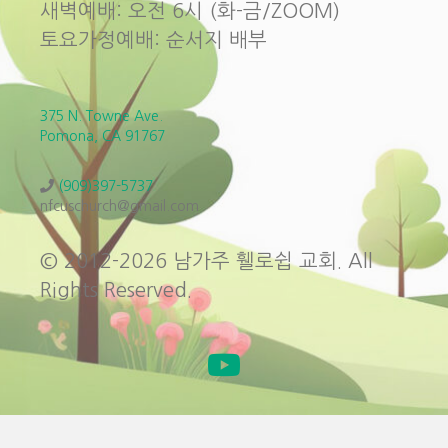
새벽예배: 오전 6시 (화-금/ZOOM)
토요가정예배: 순서지 배부
375 N. Towne Ave.
Pomona, CA 91767
(909)397-5737
nfcuschurch@gmail.com
© 2012-2026 남가주 휄로쉽 교회. All
Rights Reserved.