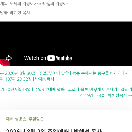
제목: 모세의 지팡이가 하나님의 지팡이로
말씀: 박혜성 목사
Posts
← 2020년 8월 30일 | 주일3부예배 말씀 | 광풍 속에서는 항구를 바라라 | 시
편 107편 23-32절 | 박혜성목사
navigation
2020년 9월 13일 | 주일3부예배 말씀 | 코로나 블루 이렇게 이겨내라 | 열왕기
상 19장 1-8절 | 박혜성목사 →
예배 생방송, 주일말씀
2026년 8월 2일 주일예배 I 박혜성 목사