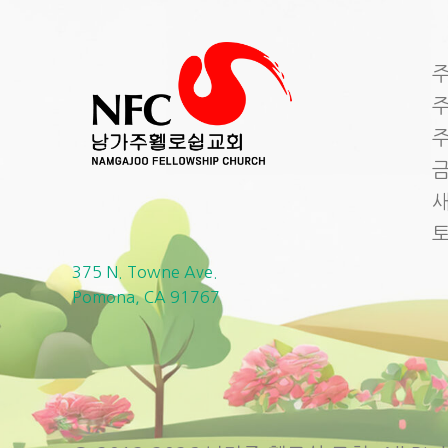
주
주
주
금
새
375 N. Towne Ave.
Pomona, CA 91767