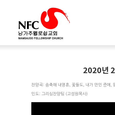
2020년 
찬양곡: 송축해 내영혼, 꽃들도, 내가 만민 중에, 
인도: 그리심찬양팀 (고성원목사)