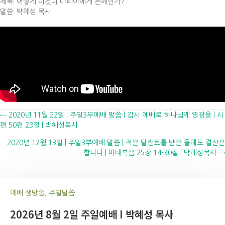
제목: 어떻게 이것이 마리아에게 은혜인가?
말씀: 박혜성 목사
Posts
← 2020년 11월 22일 | 주일3부예배 말씀 | 감사 예배로 하나님께 영광을 | 시
편 50편 23절 | 박혜성목사
navigation
2020년 12월 13일 | 주일3부예배 말씀 | 적은 달란트를 받은 올해도 결산은
합니다 | 마태복음 25장 14-30절 | 박혜성목사 →
예배 생방송, 주일말씀
2026년 8월 2일 주일예배 I 박혜성 목사