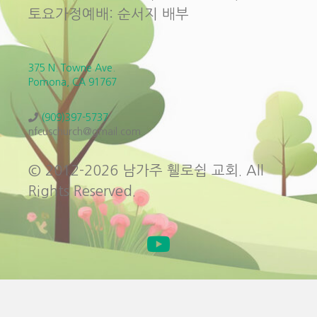
토요가정예배: 순서지 배부
375 N. Towne Ave.
Pomona, CA 91767
(909)397-5737
nfcuschurch@gmail.com
© 2012-2026 남가주 휄로쉽 교회. All
Rights Reserved.