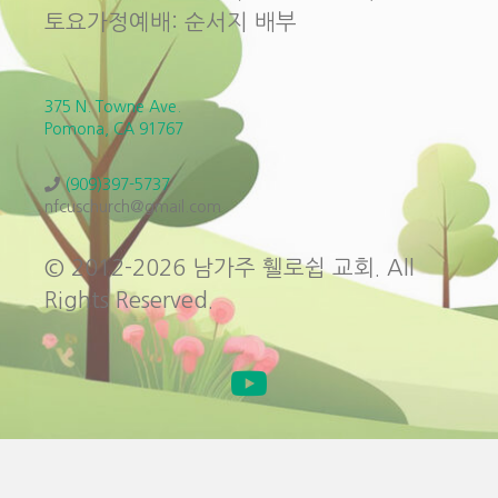
토요가정예배: 순서지 배부
375 N. Towne Ave.
Pomona, CA 91767
(909)397-5737
nfcuschurch@gmail.com
© 2012-2026 남가주 휄로쉽 교회. All
Rights Reserved.