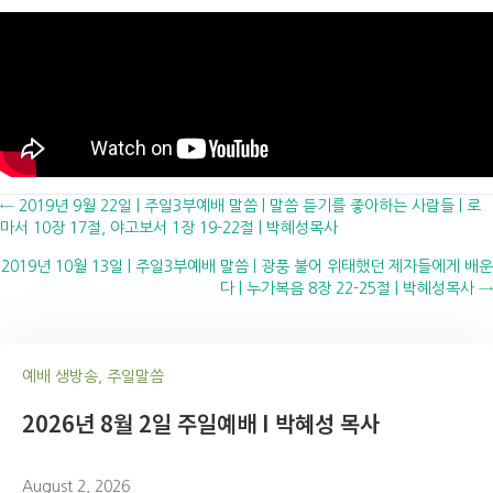
Posts
← 2019년 9월 22일 | 주일3부예배 말씀 | 말씀 듣기를 좋아하는 사람들 | 로
마서 10장 17절, 야고보서 1장 19-22절 | 박혜성목사
navigation
2019년 10월 13일 | 주일3부예배 말씀 | 광풍 불어 위태했던 제자들에게 배운
다 | 누가복음 8장 22-25절 | 박혜성목사 →
예배 생방송, 주일말씀
2026년 8월 2일 주일예배 I 박혜성 목사
August 2, 2026