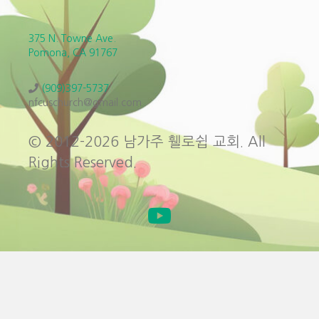
375 N. Towne Ave.
Pomona, CA 91767
(909)397-5737
nfcuschurch@gmail.com
© 2012-2026 남가주 휄로쉽 교회. All
Rights Reserved.