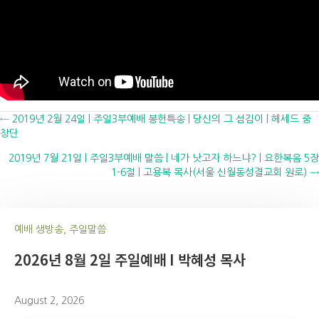
Posts
← 2019년 2월 24일 | 주일3부예배 봉헌특송 | 당신의 그 섬김이 | 헤세드 중
창단
navigation
2019년 7월 21일 | 주일3부예배 말씀 | 네가 낫고자 하느냐? | 요한복음 5장
1-6절 | 고용복 목사(서울 신월동성결교회 원로) →
예배 생방송, 주일말씀
2026년 8월 2일 주일예배 I 박혜성 목사
August 2, 2026