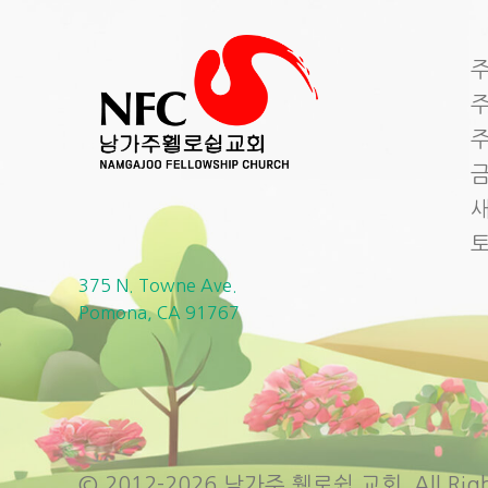
주
주
주
금
새
375 N. Towne Ave.
Pomona, CA 91767
© 2012-2026 남가주 휄로쉽 교회. All Right