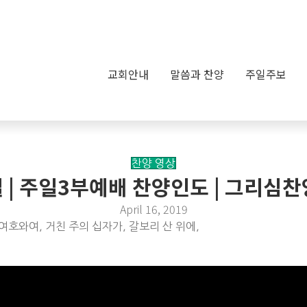
교회안내
말씀과 찬양
주일주보
찬양 영상
4일 | 주일3부예배 찬양인도 | 그리심
April 16, 2019
여호와여, 거친 주의 십자가, 갈보리 산 위에,