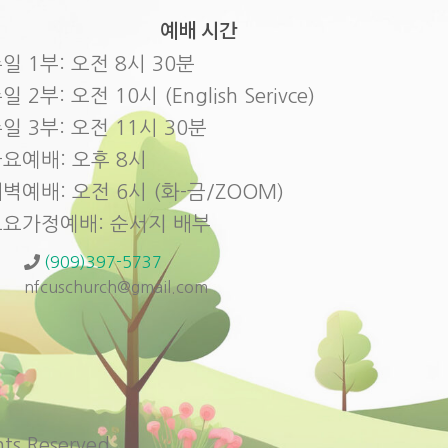
예배 시간
일 1부: 오전 8시 30분
일 2부: 오전 10시 (English Serivce)
일 3부: 오전 11시 30분
요예배: 오후 8시
벽예배: 오전 6시 (화-금/ZOOM)
토요가정예배: 순서지 배부
(909)397-5737
nfcuschurch@gmail.com
s Reserved.