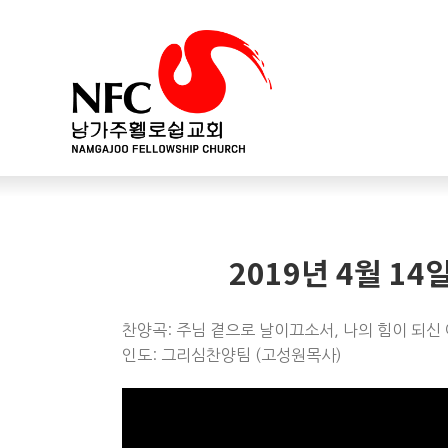
2019년 4월 1
찬양곡: 주님 곁으로 날이끄소서, 나의 힘이 되신 
인도: 그리심찬양팀 (고성원목사)