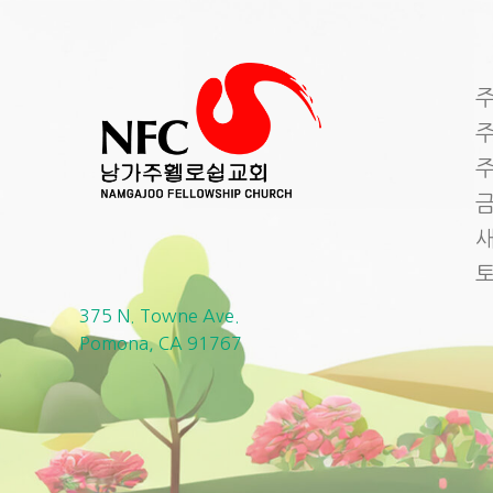
주
주
주
금
새
375 N. Towne Ave.
Pomona, CA 91767