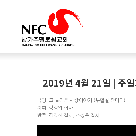
2019년 4월 21일 | 
곡명: 그 놀라운 사랑이야기 (부활절 칸타타)
지휘: 강정엽 집사
반주: 김희진 집사, 조정은 집사