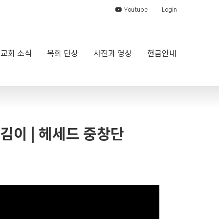
Youtube
Login
교회 소식
목회 단상
사진과 영상
헌금안내
섬김이 | 헤세드 중창단