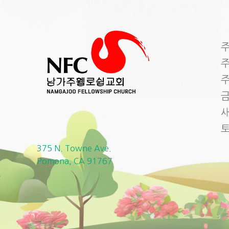
주
주
주
금
새
375 N. Towne Ave.
Pomona, CA 91767