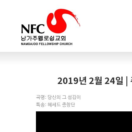
2019년 2월 24일
곡명: 당신의 그 섬김이
특송: 헤세드 중창단