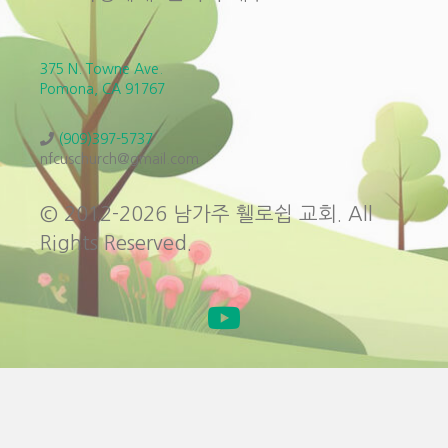
375 N. Towne Ave.
Pomona, CA 91767
(909)397-5737
nfcuschurch@gmail.com
© 2012-2026 남가주 휄로쉽 교회. All
Rights Reserved.