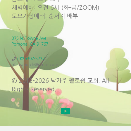
새벽예배: 오전 6시 (화-금/ZOOM)
토요가정예배: 순서지 배부
375 N. Towne Ave.
Pomona, CA 91767
(909)397-5737
nfcuschurch@gmail.com
© 2012-2026 남가주 휄로쉽 교회. All
Rights Reserved.