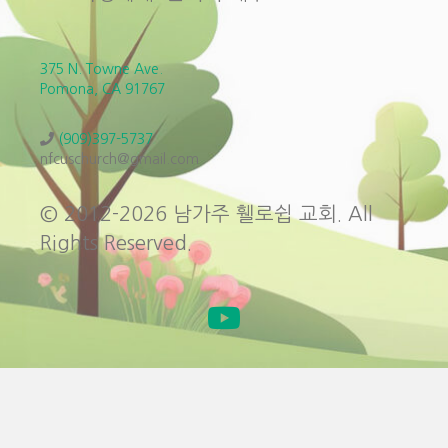
375 N. Towne Ave.
Pomona, CA 91767
(909)397-5737
nfcuschurch@gmail.com
© 2012-2026 남가주 휄로쉽 교회. All
Rights Reserved.