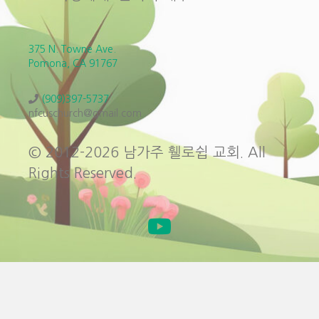
375 N. Towne Ave.
Pomona, CA 91767
(909)397-5737
nfcuschurch@gmail.com
© 2012-2026 남가주 휄로쉽 교회. All
Rights Reserved.