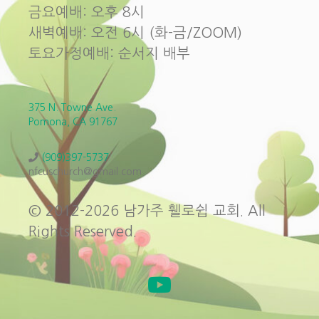
금요예배: 오후 8시
새벽예배: 오전 6시 (화-금/ZOOM)
토요가정예배: 순서지 배부
375 N. Towne Ave.
Pomona, CA 91767
(909)397-5737
nfcuschurch@gmail.com
© 2012-2026 남가주 휄로쉽 교회. All
Rights Reserved.