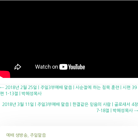
Posts
← 2018년 2월 25일 | 주일3부예배 말씀 | 사순절에 하는 침묵 훈련 | 시편 39
편 1-13절 | 박혜성목사
navigation
2018년 3월 11일 | 주일3부예배 말씀 | 한결같은 믿음의 사람 | 골로새서 4장
7-18절 | 박혜성목사 →
예배 생방송, 주일말씀