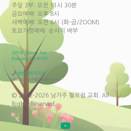
주일 3부: 오전 11시 30분
금요예배: 오후 8시
새벽예배: 오전 6시 (화-금/ZOOM)
토요가정예배: 순서지 배부
375 N. Towne Ave.
Pomona, CA 91767
(909)397-5737
nfcuschurch@gmail.com
© 2012-2026 남가주 휄로쉽 교회. All
Rights Reserved.