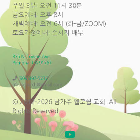
주일 3부: 오전 11시 30분
금요예배: 오후 8시
새벽예배: 오전 6시 (화-금/ZOOM)
토요가정예배: 순서지 배부
375 N. Towne Ave.
Pomona, CA 91767
(909)397-5737
nfcuschurch@gmail.com
© 2012-2026 남가주 휄로쉽 교회. All
Rights Reserved.