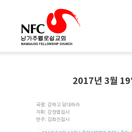
2017년 3월 
곡명: 강하고 담대하라
지휘: 강정엽집사
반주: 김희진집사